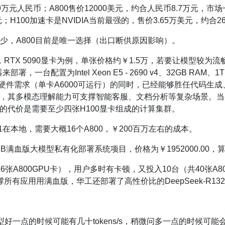
9万元人民币；A800售价12000美元，约合人民币8.7万元，市
元；H100加速卡是NVIDIA当前最强的，售价3.65万美元，约合2
来越少，A800目前是唯一选择（出口断供原因影响）。
0，RTX 5090显卡为例，单张价格约￥1.5万，若要让模型较
，一台配置为Intel Xeon E5 - 2690 v4、32GB RAM
硬件需求（单卡A6000可运行）的同时，已经能够胜任代码生成
，其多模态理解能力可支撑智能客服、文档分析等复杂场景。当
的代价是需要至少四张H100显卡组成的计算集群。
R1在本地，需要大概16个A800，￥200百万左右的成本。
:671B满血版大模型私有化部署系统项目，价格为￥1952000.00
张A800GPU卡），用户多时有卡顿，又投入10台（共40张A80
撑所有应用用满血版，华工还部署了高性价比的DeepSeek-R1
好一点的时候可能有几十tokens/s，稍微问多一点的时候可能会掉