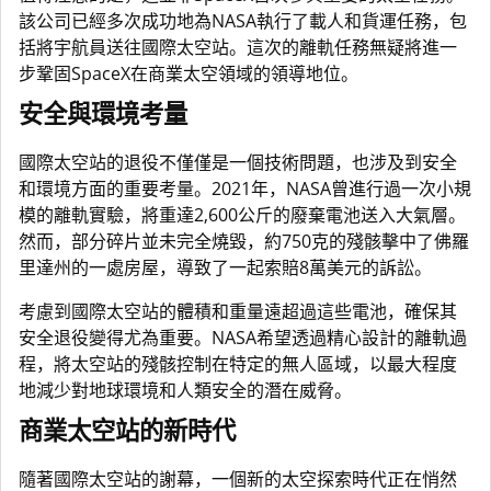
該公司已經多次成功地為NASA執行了載人和貨運任務，包
括將宇航員送往國際太空站。這次的離軌任務無疑將進一
步鞏固SpaceX在商業太空領域的領導地位。
安全與環境考量
國際太空站的退役不僅僅是一個技術問題，也涉及到安全
和環境方面的重要考量。2021年，NASA曾進行過一次小規
模的離軌實驗，將重達2,600公斤的廢棄電池送入大氣層。
然而，部分碎片並未完全燒毀，約750克的殘骸擊中了佛羅
里達州的一處房屋，導致了一起索賠8萬美元的訴訟。
考慮到國際太空站的體積和重量遠超過這些電池，確保其
安全退役變得尤為重要。NASA希望透過精心設計的離軌過
程，將太空站的殘骸控制在特定的無人區域，以最大程度
地減少對地球環境和人類安全的潛在威脅。
商業太空站的新時代
隨著國際太空站的謝幕，一個新的太空探索時代正在悄然