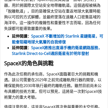
器，用於將國際太空站安全地帶離軌道。這個過程被稱為
「脫離軌道」，目的是確保太空站在重返地球大氣層時能
夠以可控的方式解體，並最終墜落在遠離人口密集區域的
海洋中。這一操作的複雜性和重要性不言而喻，因為任何
失誤都可能導致嚴重的後果。
延伸閱讀：
SpaceX 不斷增加的 Starlink 星鏈衛星，可
能會阻礙地球大氣層的自我修復
延伸閱讀：
SpaceX將推出直達手機的衛星網路服務，
Starlink Direct-to-Cell通訊衛星有於明年發射
SpaceX的角色與挑戰
作為此次任務的承包商，SpaceX面臨著巨大的挑戰和機
遇。該公司需要在2029年之前完成離軌飛行器的開發，以
確保能夠在2030年執行最終的離軌任務。雖然目前尚未公
布具體的技術方案，但可以預見，這將是一次對SpaceX技
術實力的重大考驗。
值得注意的是，這並非SpaceX首次參與重要的太空任務。