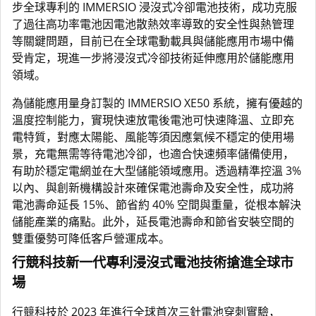
步全球專利的 IMMERSIO 浸沒式冷卻電池技術，成功克服
了過往高功率電池因電池散熱效率導致的安全性與熱管理
等關鍵問題，目前已在全球電動載具與儲能應用市場中備
受肯定，現進一步將浸沒式冷卻技術延伸應用於儲能應用
領域。
為儲能應用量身訂製的 IMMERSIO XE50 系統，擁有優越的
溫度控制能力，實現快速放電後電池可快速降溫、立即充
電特質，對應太陽能、風能等須因應氣候不穩定的使用場
景，充電無需等待電池冷卻，也適合快速頻率儲備使用，
有助於穩定電網並在大型儲能領域應用。透過精準控溫 3%
以內、與創新機構設計來確保電池壽命及安全性，成功將
電池壽命延長 15%、節省約 40% 空間與重量，從根本解決
儲能產業的痛點。此外，延長電池壽命和節省安裝空間的
雙重優勢可降低客戶營運成本。
行競科技新一代專利浸沒式電池技術搶進全球市
場
行競科技於 2023 年進行全球首次三針電池穿刺實驗，