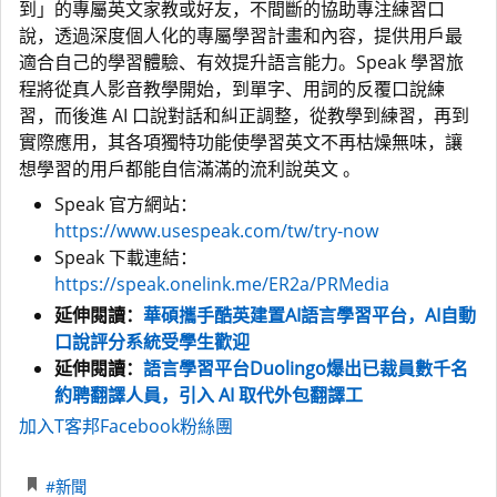
到」的專屬英文家教或好友，不間斷的協助專注練習口
說，透過深度個人化的專屬學習計畫和內容，提供用戶最
適合自己的學習體驗、有效提升語言能力。Speak 學習旅
程將從真人影音教學開始，到單字、用詞的反覆口說練
習，而後進 AI 口說對話和糾正調整，從教學到練習，再到
實際應用，其各項獨特功能使學習英文不再枯燥無味，讓
想學習的用戶都能自信滿滿的流利說英文 。
Speak 官方網站：
https://www.usespeak.com/tw/try-now
Speak 下載連結：
https://speak.onelink.me/ER2a/PRMedia
延伸閱讀：
華碩攜手酷英建置AI語言學習平台，AI自動
口說評分系統受學生歡迎
延伸閱讀：
語言學習平台Duolingo爆出已裁員數千名
約聘翻譯人員，引入 AI 取代外包翻譯工
加入T客邦Facebook粉絲團
#新聞