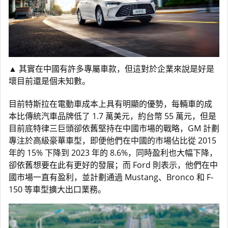
▲
其實在中國有許多專屬車款，但這對於企業來說是好是
壞目前還是個未知數。
目前特斯拉在電動車成本上具有明顯的優勢，每輛車的成
本比傳統汽車品牌低了 1.7 萬美元，約台幣 55 萬元，但是
目前底特律三巨頭卻依舊堅持在中國市場的戰略，GM 計劃
專注於高級豪華車型，即便他們在中國的市場佔比從 2015
年的 15% 下降到 2023 年的 8.6%，同時盈利也大幅下降，
卻依舊想要在此有更好的發展；而 Ford 則表示，他們在中
國市場一直有盈利，並計劃通過 Mustang、Bronco 和 F-
150 等車型擴大出口業務。