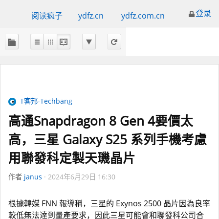
登录
阅读疯子
ydfz.cn
ydfz.com.cn
T客邦-Techbang
高通Snapdragon 8 Gen 4要價太
高，三星 Galaxy S25 系列手機考慮
用聯發科定製天璣晶片
作者
janus
2024年6月29日 16:30
根據韓媒 FNN 報導稱，三星的 Exynos 2500 晶片因為良率
較低無法達到量產要求，因此三星可能會和聯發科公司合