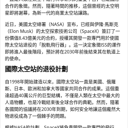
合作的象徵。然而，隨著時間的推移，這個曾經的太空明
星即將謝幕，為新一代的商業太空站讓路。
近日，美國太空總署（NASA）宣布，已經與伊隆·馬斯克
（Elon Musk）的太空探索技術公司（SpaceX）簽訂了一
份價值8.43億美元的合約，授權其開發一款專門用於使國
際太空站退役的「脫軌飛行器」。這一決定象徵ISS的運作
即將進入最後階段，預計將在2030年前後結束其在軌道上
的使命。
國際太空站的退役計劃
自1998年開始建造以來，國際太空站一直是美國、俄羅
斯、日本、歐洲和加拿大等國家共同合作的成果。這個重
達超過40萬公斤的巨型結構，不僅是人類在太空中最大的
人造物體，也是冷戰結束後全球合作的典範。然而，隨著
各國間的協議將在2030年到期，如何安全地讓這個龐然大
物退役成為了一個棘手的問題。
根據NASA的計劃，SpaceX將負責開發一款專門的飛行