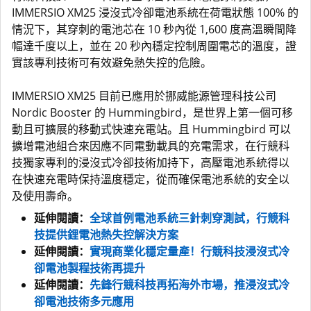
IMMERSIO XM25 浸沒式冷卻電池系統在荷電狀態 100% 的
情況下，其穿刺的電池芯在 10 秒內從 1,600 度高溫瞬間降
幅達千度以上，並在 20 秒內穩定控制周圍電芯的溫度，證
實該專利技術可有效避免熱失控的危險。
IMMERSIO XM25 目前已應用於挪威能源管理科技公司
Nordic Booster 的 Hummingbird，是世界上第一個可移
動且可擴展的移動式快速充電站。且 Hummingbird 可以
擴增電池組合來因應不同電動載具的充電需求，在行競科
技獨家專利的浸沒式冷卻技術加持下，高壓電池系統得以
在快速充電時保持溫度穩定，從而確保電池系統的安全以
及使用壽命。
延伸閱讀：
全球首例電池系統三針刺穿測試，行競科
技提供鋰電池熱失控解決方案
延伸閱讀：
實現商業化穩定量產！行競科技浸沒式冷
卻電池製程技術再提升
延伸閱讀：
先鋒行競科技再拓海外市場，推浸沒式冷
卻電池技術多元應用