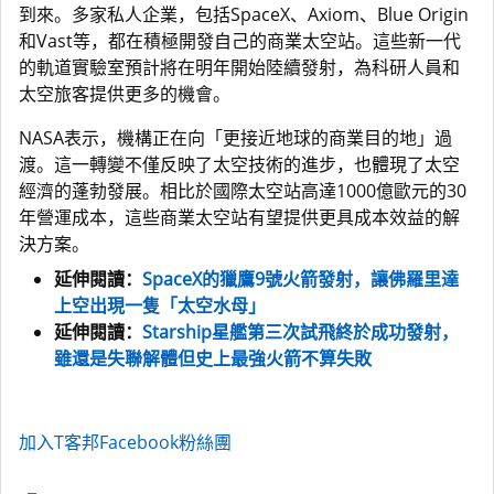
到來。多家私人企業，包括SpaceX、Axiom、Blue Origin
和Vast等，都在積極開發自己的商業太空站。這些新一代
的軌道實驗室預計將在明年開始陸續發射，為科研人員和
太空旅客提供更多的機會。
NASA表示，機構正在向「更接近地球的商業目的地」過
渡。這一轉變不僅反映了太空技術的進步，也體現了太空
經濟的蓬勃發展。相比於國際太空站高達1000億歐元的30
年營運成本，這些商業太空站有望提供更具成本效益的解
決方案。
延伸閱讀：
SpaceX的獵鷹9號火箭發射，讓佛羅里達
上空出現一隻「太空水母」
延伸閱讀：
Starship星艦第三次試飛終於成功發射，
雖還是失聯解體但史上最強火箭不算失敗
加入T客邦Facebook粉絲團