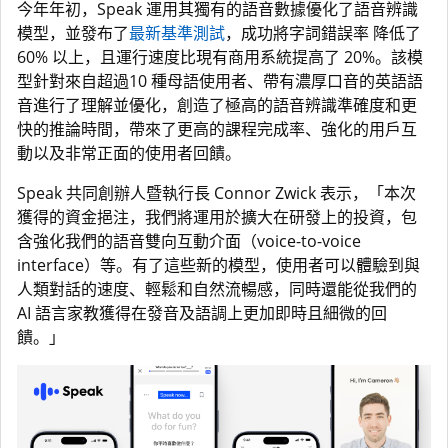
今年年初，Speak 運用其獨有的語音數據優化了語音辨識
模型，並發布了
最新基準測試
，成功將字詞錯誤率 降低了
60% 以上，且運行速度比現有商用系統提高了 20%。該模
型針對來自超過10 種母語使用者、帶有濃厚口音的英語語
音進行了理解並優化，創造了極高的語音辨識準確度和更
快的推論時間，帶來了更高的課程完成率、強化的用戶互
動以及非常正面的使用者回饋。
Speak 共同創辦人暨執行長 Connor Zwick 表示，「本次
獲得的資金挹注，我們將運用於擴大在研發上的投資，包
含強化我們的語音雙向互動介面（voice-to-voice
interface）等。有了這些新的模型，使用者可以體驗到與
人類對話的速度、輕鬆和自然流暢感，同時還能從我們的
AI 語言家教獲得在發音及語調上更加即時且細微的回
饋。」