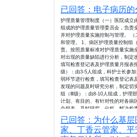
让您轻松管理医院信息化系统。2. 
已回答：电子病历的
块，采用面向对象的开发方式，优
3. 无限安装节点，透明收费每个
护理质量管理制度（一）医院成立
的功能，保护您的投资，实现透明收
组成的护理质量管理委员会，负责
放的数据库，可与其他系统无缝对接
并对护理质量实施控制与管理。 
集成内置医保和新农合接口，确保
和管理。 1、病区护理质量控制组（
合业务。6. 医技/辅助科室模块创
责。按照质量标准对护理质量实施
声、内窥镜等系统，实现医技报告无
对出现的质量缺陷进行分析，制定
支持提供...
填写检查登记表及护理质量月报表报
级）：由3-5人组成，科护士长参
弱环节进行检查，填写检查登记表
发现的问题及时研究分析，制定切实
组（Ⅲ级）：由8-10人组成，护
计划、有目的、有针对性的对各病
合报表。及时研究、分析、解决检
结果，提出整改意见，限期整改。
已回答：为什么基层医
组，由主管护师以上人员承担负责
家、丁香云管家、平
单、医嘱单、护理记录单、手术护