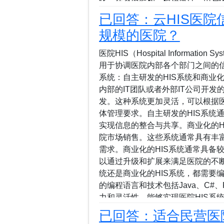
化，在系统架构、模块设计、用户
性以及系统部署、维护和管理方面
已回答：云HIS医
理软佳HIS系统以用户需求为核心
规模的医院？
与其他医疗系统的壁垒，实现数据
管理软件（HIS系统），还帮助整
医院HIS（Hospital Informa
统模块化设计，覆盖全面软佳医院信
用于协调医院内部各个部门之间的信
的各个基本环节。无论是门诊管理
系统：自主研发的HIS系统和商业化
系进行组织，业务流程清晰，提升
内部的IT团队或者外部IT公司开
网站，了解更多关于我们的**医院信
发。这种系统更加灵活，可以根据
– ynhis.com：提供全面的医疗软件..
体管理要求。自主研发的HIS系统
实现信息的整合与共享。商业化的H
院市场销售。这些系统通常具有丰
需求。商业化的HIS系统通常具备
以通过升级和扩展来满足医院的不断
统还是商业化的HIS系统，都需要
的编程语言和技术包括Java、C#、
力和灵活性，能够实现医院HIS系
技术来实现数据的存储和管理，常见的数据
已回答：适合民营医
等。总之，医院HIS系统的编程系