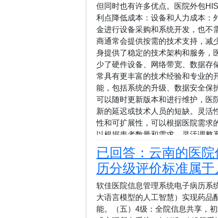
数据安全能力，能够遵守相关的法
但同时也有许多优点。医院外包HI
式，医疗机构可以确保患者隐私和
利点降低成本：设备和人力成本：外
险。技术支持与更新：第三方平台
金进行设备采购和系统开发，也不需
医疗机构可以随时获得最新的技术
商通常会提供按需的技术支持，减
试工作。用户体验优化：这些平台通
身提供了稳定的技术架构和服务，医
少了硬件设备、网络带宽、数据存
常具有更丰富的技术经验和专业的
能，包括系统的升级、数据安全保护
可以随时更新版本和进行维护，医
新的延迟或技术人员的短缺。灵活性
性和可扩展性，可以根据医院需求
以根据患者数量和需求，灵活调整
展较快的医院来说，云HIS系统能
已回答：云南的医院
件和技术改造。高可用性和灾备能
历分级评价标准属于
机制，系统宕机的风险较低。服务
能力，这对于医院来说是一个非常
软佳医院信息管理系统电子病历系统功能
问题：医院的HIS系统涉及大量的
大语言模型的人工智慧）实现药品
人隐私等敏感信息。外包HIS系统
能。（五）4级：全院信息共享，初
存在一定的隐私泄露和数据丢失风