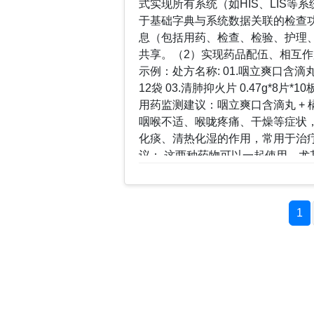
式实现所有系统（如HIS、LIS等
数据被黑客攻击或泄露。另外，一
于基础字典与系统数据关联的检查功
输有严格规定，医院需要确保云服务
息（包括用药、检查、检验、护理
共享。（2）实现药品配伍、相互
示例：处方名称: 01.咽立爽口含滴丸 36丸
12袋 03.清肺抑火片 0.47g*8
用药监测建议：咽立爽口含滴丸 +
咽喉不适、喉咙疼痛、干燥等症状
化痰、清热化湿的作用，常用于治
议： 这两种药物可以一起使用，
症状。橘红丸有助于调理气机，缓
不适。需要注意的是，如果咽痛并
要。咽立爽口含滴丸 + 清肺抑火
1
状，清肺抑火片则用于清肺、降火
议： 这两种药物也可以联合使用
火片可以帮助清热、去火，而咽立
据症状选择是否同时使用，避免药物
和清肺抑火片在某些情况下可以一起