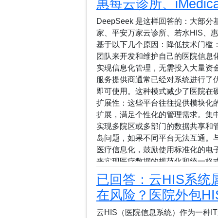
惠每云诊所、iMedical
查护理文书书写质量，填写检查登
踪监控，实现护理质量的持续改进
DeepSeek 是这样回答的：大
及病区于每月30日以前报护理部，
家、平安万家云诊所、若水HIS、惠每云
报表并在护士长例会上反馈检查评
基于以下几个原因：降低技术门槛
护理质量控制与管理情况，每季度
团队来开发和维护自己的医院信息
制与管理总结并向全院护理人员通报
实现信息化管理，无需投入大量资
服务提供商通常已经对系统进行了
即可使用。这种模式减少了医院在
扩展性：这些平台往往提供模块化
扩展，满足个性化的管理需求。集
实现多院区或多部门的数据共享和
岛问题，如果不同平台无法互通。
医疗信息化，鼓励使用标准化的电子
来实现医疗数据的规范化和统一格
第三方提供商通常有完善的技术支
已回答：云HIS系统
平台的稳定运行。成本控制：对于
在风险？医院外包H
模式更具经济性和可持续性。通过
内容，不用承担高昂的初始投资。
云HIS（医院信息系统）作为一种