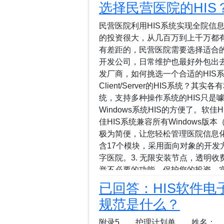
选择民营医院的HIS
的编程语言和技术有Java、C#、Pyt
Server。医院HIS系统的选择
民营医院利用HIS系统实现全院信
信息管理和运营效果。云HIS医院信
的投资很大，从几百万到上千万都
运维成本最低，规模不大的医疗机构
有差距的，民营医院需要选择适合的
不是自己的，也就没有自主研发的需求
开发公司，日常维护也最好外包出去
Windows系统软佳HI...
发厂商，如何挑选一个合适的HIS系统
Client/Server的HIS系统？
统，支持多种操作系统的HIS只是
Windows系统HIS的方便了。软佳H
佳HIS系统兼容所有Windows版本
极为简便，让您轻松管理医院信息化
含17个模块，采用面向对象的开发
字医院。3. 无限安装节点，透明
举不必要的功能，保护您的投资，实
持完全开放的数据库，可与其他系统
已回答：HIS软件
农合接口集成内置医保和新农合接
规范是什么？
保和新农合业务。6. 医技/辅助科
LIS、超声、内窥镜等系统，实现医
附录5 护理计划单 姓