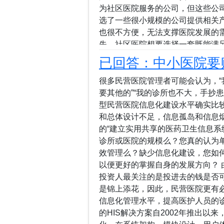
为社区医院服务的公司，但这些公
选了一些很小规模的公司提供相关
也很不方便，无法支撑医院发展的
失。社区医院想要选择一套既能满
又能够体现医院特色要求的一套系统
已回答：中小医院要
高，HIS公司可以按客户要求定制。
升级，软佳医院信息管理系统在系
很多民营医院管理者可能会认为，
性、安全性、扩展性，兼容性，系
要其他的”“我的诊所也不大，手抄
医院的管理软件系统HIS根据用户
型民营医院信息化建设水平确实比
简单，打破HIS系统和其他系统的
和总体设计不足，信息孤岛和信息
只是提供医院管理软件(HIS系统
的“建立实用共享的医药卫生信息系
信息管理系统分为17个模块，涵盖
诊所或医院的规模么？您真的认为
逻辑关系组织各个子模块，业务管理
效管理么？缺少信息化建设，您如
以便更好的掌握自身的发展方向？
投资人最关注的是投进去的钱是否
是锦上添花，因此，民营医院更有必
信息化管理水平，提高医护人员的
的HIS解决方案自2002年推出以