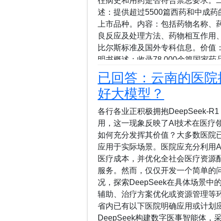
往病史和用药是否符合禁忌要求。
述：提供超过5500篇西药和中成药
上市品种。内容：包括药物名称、
良反应及处理方法、药物相互作用
比尔斯标准及国外专科信息。价值
明书概述：收录78,000余篇国家药
篇FDA说明书及1,400余篇EM
已回答：云南的医院接
种。妊娠哺乳用药概述：基于循证
好大模型？
供用药建议和文献参考。规模：800
种。儿童用药概述：聚焦新生儿及
各行各业正积极拥抱DeepSeek
量、用药建议、安全性及儿童药代
用，这一现象反映了AI技术在医疗领
60,000余上市品种。超说明书
如何充分发挥其价值？大多数医院已
规模：57,000余篇通用药物文章，
应用于实际场景。医院应充分利用A
支持查询与审查200余万对药物、
医疗成本，并优化全社会医疗资源配
息。昆明软佳科技有限公司，位于云南
服务。然而，仅仅开发一个简单的
况，探索DeepSeek在具体场景
辅助、治疗方案优化或资源管理等环
省内已有以下医院明确应用或计划应用
DeepSeek构建数字医事智能体