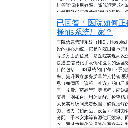
排等资源使用效率。降低运营成本
化管理降低医疗差错和纠纷风险，
AI、大数据等先进技术奠定基础（如与
已回答：医院如何正确
持，用于科研、教学和政策制定。
择his系统厂家？
方便患者就医。增强信息透明度，例
核心系统的原因HIS之所以为核心
医院信息管理系统（HIS，Hospital 
诊、住院、药房、检验科）和业务流
设的核心系统。它是医院日常运营
信息化管理将碎片化，无法实现数据
等多方面的信息，是医院实现高效运
仅是基础平台，还能与其他系统（如
是通过信息化手段优化医院的运营
成，进一步放大其价值。云南省各家医
目的包括：HIS系统的目的HIS
DeepSeek怎么用，用...
率、提升医疗服务质量并支持管理
息（如病历、诊断、处方）的电子
号、收费、药品管理等流程，缩短
支持，例如合理用药提醒、检查结
人员实时访问患者数据，确保治疗
力、物力（如药品、设备）和财力
分配、手术安排等资源使用效率。
本。通过数据化管理降低医疗差错