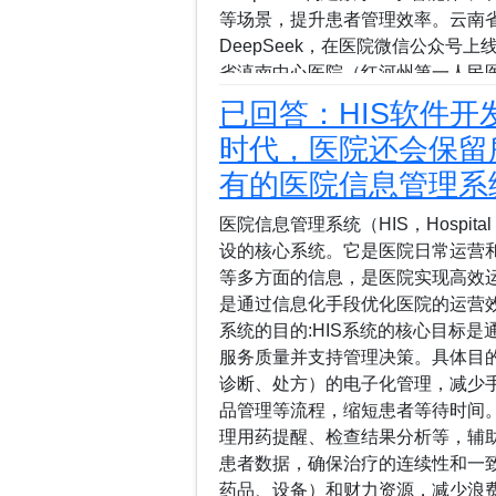
等场景，提升患者管理效率。云南
DeepSeek，在医院微信公众号
省滇南中心医院（红河州第一人民
DeepSeek本地部署服务，以满
已回答：HIS软件开发
将AI医疗助手患者服务系统嵌入官
时代，医院还会保留
智能导诊，进一步优化就医体验。云南
有的医院信息管理系
已应用于新生儿科，用户通过输入
满意度等方面的全面信息，提升数
医院信息管理系统（HIS，Hospital 
内科已开启DeepSeek R1+R
设的核心系统。它是医院日常运营
诊疗的智能化水平。这些应用不仅
等多方面的信息，是医院实现高效运
医疗行业的数字化和智能化转型。未来
是通过信息化手段优化医院的运营效
在资源优化、疾病预测等领域...
系统的目的:HIS系统的核心目标
服务质量并支持管理决策。具体目
诊断、处方）的电子化管理，减少
品管理等流程，缩短患者等待时间
理用药提醒、检查结果分析等，辅
患者数据，确保治疗的连续性和一
药品、设备）和财力资源，减少浪