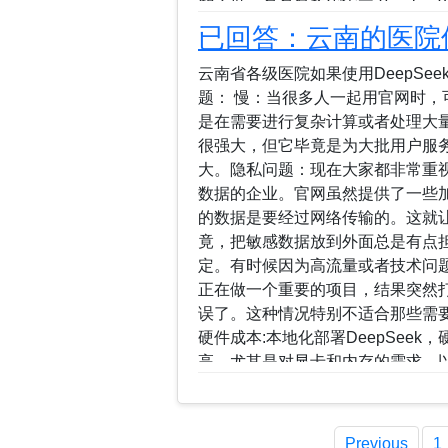
些字母，看看有多少个是“e”。1. **d**：
是“e”，计数2。4. **p**：不是“e”。5.
已回答：云南的医院
**e**：是“e”，计数4。8. **e**：是“
不是“e”。### 第四步：总结计数
云南省各级医院如果使用DeepSe
此，单词“deepseeeeek”中共有
题： 慢：当很多人一起用官网时
定重新检查一遍...
是在需要进行复杂计算或者处理大
很强大，但它毕竟是为大批用户服
大。隐私问题：现在大家都非常重
数据的企业。官网虽然提供了一些
的数据是要经过网络传输的。这就
竟，把敏感数据放到外面总是有点
定。有时候因为高流量或者技术问
正在做一个重要的项目，结果突然
误了。这种情况特别不适合那些需
硬件成本:本地化部署DeepSeek
高，尤其是对显卡和内存的需求。以英
万，若要让模型较为流畅地运行，至
了显卡，还需考虑内存、硬盘等硬件设
DeepSeek - R1 - 671B
Previous
1