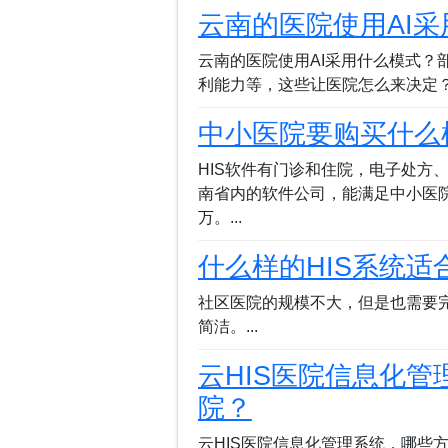
型为医院引入AI、大数据等先进技术
云南的医院使用AI
提供数据支持，用于科研、教学和
诊等功能，方便患者就医。增强信
云南的医院使用AI采用什么模式？
感。HIS作为核心系统的原因HI
利能力等，这些让医院怎么来决定？.
门（如门诊、住院、药房、检验科）
中小医院要购买什么样
HIS，医院的信息化管理将碎片化
疗中，HIS不仅是基础平台，还能
HIS软件有门诊和住院，电子处方
系统LIS）集成，进一步放大其价值
南省内的软件公司，能满足中小医
摸索DeepSee...
万。...
什么样的HIS系统适
社区医院的规模不大，但是也需要完
简洁。...
云HIS医院信息化
院？
云HIS医院信息化管理系统，哪些方