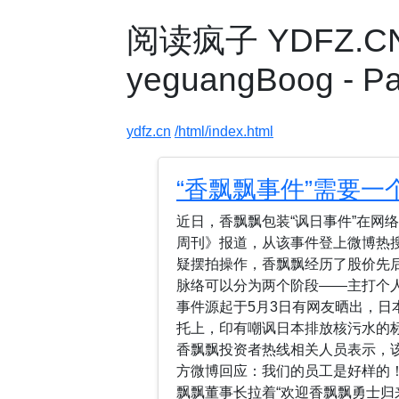
阅读疯子 YDFZ.C
yeguangBoog - P
ydfz.cn
/html/index.html
“香飘飘事件”需要一
近日，香飘飘包装“讽日事件”在网
周刊》报道，从该事件登上微博热
疑摆拍操作，香飘飘经历了股价先
脉络可以分为两个阶段——主打个
事件源起于5月3日有网友晒出，日
托上，印有嘲讽日本排放核污水的标
香飘飘投资者热线相关人员表示，该
方微博回应：我们的员工是好样的
飘飘董事长拉着“欢迎香飘飘勇士归