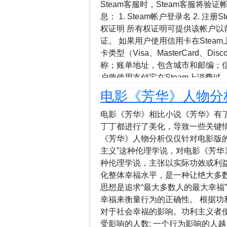
Steam客服时，Steam客服将
息： 1. Steam帐户登录名 2. 注
权证明 所有权证明可提供该帐户以
证。 如果用户使用信用卡在Ste
卡类型（Visa、MasterCard、Dis
称；账单地址，包含城市和邮编；信
户曾使用支付宝在Steam上消费
册名称；提供支付宝支付记录中，最
电影《芳华》人物分
细截屏，截屏请务必包含完整的商
信支付在Steam上消费过，请在
电影《芳华》相比小说《芳华》有
称；提供微信支付记录中，最后一次
丁丁都进行了美化，导致一些关键
屏，截屏请务必包含完整的商品交
《芳华》人物分析仅仅针对电影版
机提交一个客服案件，尽量用英文
主义”这种伦理学说，对电影《芳华
能找回。 英文不好的，可以先用
种伦理学说，主张以实际功效或利
容...
化整体幸福水平，是一种让绝大多
思想是追求“最大多数人的最大幸福
幸福来衡量行为的正确性。 根据
对于社会幸福的影响。功利主义者
受影响的人数: 一个行为影响的人