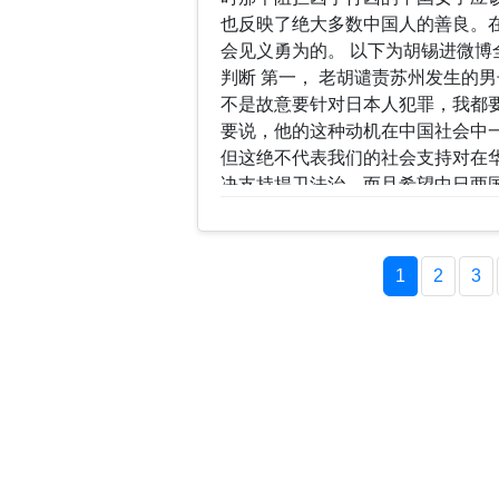
也反映了绝大多数中国人的善良。
会见义勇为的。 以下为胡锡进微博
判断 第一， 老胡谴责苏州发生的
不是故意要针对日本人犯罪，我都
要说，他的这种动机在中国社会中一
但这绝不代表我们的社会支持对在
决支持捍卫法治，而且希望中日两
华工作、旅游、生活普遍持欢迎态
第二， 老胡同意中国官方部门的
中国人的事件，它在中国社会总体
1
2
3
美国人事件也是一样。即使这次行
国庞大社会里也是极其零星的。在
例绝不具有某种代表性，它就是孤
的同时，不应当夸大它的意义。就
的案件发生，其中有个别是专门以
件，就做无边无际的延伸解读。 这起