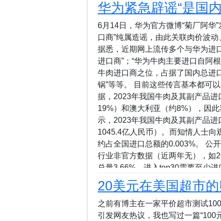
App和游戏分别为来自AYES（比利时）
华为紧急辟谣“是国
的Crayola Adventures。O
馈告知行人当前路口信号灯的变化，为
6月14日，华为官方微博“菊厂阿华
Adventures为玩家提供创意
口商”纯属造谣，由此关联肉价波
等活动获得体验。 该类别奖项的入围作品
据悉，近期网上流传多个与华为进
进口商”；“华为牛肉主要进口自阿
牛肉进口商之位，占据了国内总进口
锅”等等。 目前这些传言基本都可
据，2023年我国牛肉及其副产品进
19%）和澳大利亚（约8%），因
示，2023年我国牛肉及其副产品进口
1045.4亿人民币）。而知情人士向
约占全国进口总额的0.003%。 公
行业非官方数据（近两年无），如201
总量3.66%，进入top30需要至
观察者网...
20美元在美国超市
之前有博主在一家平价超市测试10
引发网友热议，我也写过一篇“100