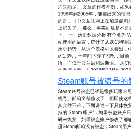
消失殆尽。 文章的作者举例，如果
1998年到2005年，能搜出来的
的是，《中文互联网正在加速崩塌》
上消失了。 那么，事实到底是不
下。 一、历史数据分析 有个名为“Web 
站使用的语言，统计了从2013年到
历史趋势，从这个表格可以看出，中文
的1.3%，十年间下降了70%，
语，而低于波兰语和波斯语。 从C
的数据上看，从2018年12月到202
万个，五年时间内下降近30%，这
Steam账号被盗号
国网民规模达10.92亿人，互联网普
的中文网页仅占全球网页的1.3%
Steam账号被盗已经是很多玩家
量在10年间下降了70%，中文网站
机号、邮箱全都修改了，但即使这
容网站正在迅速减少，并逐步消亡。 Historical 
其实并不难，下面讲述一下具体恢复过
of content languages for websites Th
持的 Steam 帐户”，如果被盗
码来恢复，如果被盗账户修改了邮
册Steam邮箱没有被盗，Steam