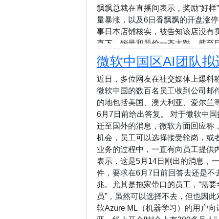
飘飘总裁在直播间表示，奖励“好样
量暴涨，以及6日香飘飘的开盘涨停
事日本店铺核实，被告知该店没有卖
直下，销量和股价一齐大跌。截至
不论是个人行为+公司借势，还是
微软中国区AI团队拟
情怀，传达出的价值观里也缺少对
个人出于爱国和环保初衷，利用工作
近日，多位网友在社交媒体上爆料称，
意识的行为，尽管其“无中生有”涉
微软中国的数百名员工收到公司邮
般，或许没有必要受到过多指责。
的地包括美国、澳大利亚、爱尔兰
——毕竟这是造假，无论如何不应
6月7日前给出答复。 对于微软中
赏，以及后续的跟进营销，在一定程
迁至国外的消息，微软方面回应称
——对员工行为没能郑重地指出问
机会，员工可以选择接受轮岗，或
至上，轻视诚信，将商业道德与爱国情
业务的过程中，一直有向员工提供
表示，这是5月14日刚出的消息，
件，要求在6月7日前回答去还是不
兆。尤其是拖家带口的员工，“需要
员”，虽然可以选择不去，但也因此
软Azure ML（机器学习）的用