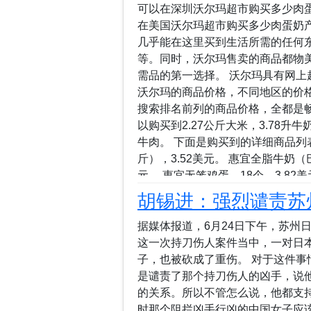
可以在深圳沃尔玛超市购买多少肉蛋
在美国沃尔玛超市购买多少肉蛋奶
几乎能在这里买到生活所需的任何
等。同时，沃尔玛售卖的商品都物
需品的第一选择。 沃尔玛具有网
沃尔玛的商品价格，不同地区的价
搜索排名前列的商品价格，全都是畅销商
以购买到2.27公斤大米，3.78升牛
牛肉。 下面是购买到的详细商品列表
斤），3.52美元。 惠宜全脂牛奶（
元。 惠宜无笼鸡蛋，18个，3.82美
元。 全天然（80%瘦肉/20%肥肉）
胡锡进：强烈谴责苏
计价格是19.23美元，折合140元
美元在洛杉矶沃尔玛的购买力相当
据媒体报道，6月24日下午，苏州
一天250克大米，250毫升牛奶，2
这一次持刀伤人案件当中，一对日
子，也被砍成了重伤。 对于这件
是谴责了那个持刀伤人的凶手，说
的关系。所以不管怎么说，他都支
时那个阻拦凶手行凶的中国女子应