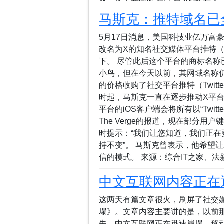
亚，线上开会时“会上有300多号人
一整晚到凌晨三点，也没得出什么结论
马斯克：推特域名已
团队可以转到美国西雅图，Azure
持现状。 另有接近微软人士表示，已知有
5月17日消息，美国科技业亿万富豪马
两个组中与AI业务相关的数百人获
改名为X的知名社交媒体平台推特（Tw
大、澳大利亚和新西兰，是指定的（
下。 尽管此后这个平台的商标名称
国际咨询机构Gartner发布最新云计
小鸟，但在今天以前，其网域名称仍是Tw
太地区云计算IaaS市场（基础设施
的价格收购了社交平台推特（Twitt
第一，市场份额为22.2%，亚马逊AW
时起，马斯克一直在逐步推动X平台
平台的iOS客户端会将所有以“Twitte
The Verge的报道，现在部分用户键入
时提示：“我们让您知道，我们正在
持不变”。 马斯克曾表示，他希望
信的模式。 来源：综合IT之家、法新社
中文互联网内容正在
这两天有篇文章很火，刷屏了社交
塌》。文章内容主要讲的是，以前
失，中文互联网正在迅速崩塌，移