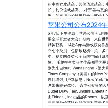
的幸福程度越高，其价值就越高；幸
长，其价值就越高。 对于“善与恶
果，如果行为的结果符合大部分人
人的利益，就是恶。举例来说，利
苹果公司公布2024年
恶行。 刘峰 刘峰进入文工团主要
峰成了闲人，就只能在文工团做一些
6月7日下午消息，苹果公司今日揭晓年
自己的时间和精力，完成别人的工
果全球开发者大会）期间，来自世
兵。 “活雷锋”这个名声也不是个好
精神获奖，14款App与游戏获奖
付出了很多劳动，却被别人当作“活
立七个类别，包括乐趣横生类、多
看，刘峰所谓的“活雷锋做好事”，其
类、视觉图像类和全新的空间计算类
善，利人不利己和不利人利己都是小
彰。 乐趣横生类获奖作品侧重为用
说不是“善”，如果对自...
别为来自Isuru Wanasinghe（澳
Times Company（美国）的New 
设计增强用户幸福感，New York 
户带来较好体验。 该类别奖项的入围作品包括
Dudel Draw、由Sunblink Entertain
由Things，Inc.出品的Rooms，以及
元包容类的获奖作品侧重对背景多