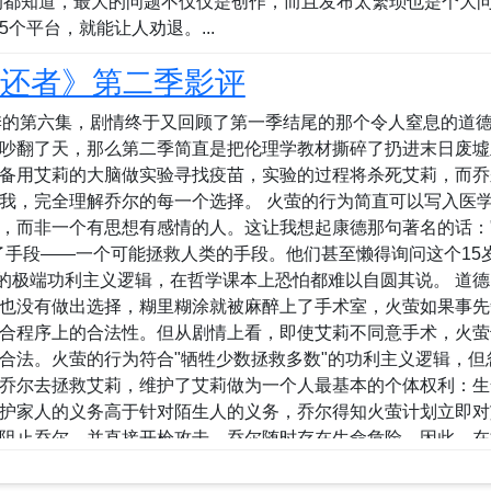
的都知道，最大的问题不仅仅是创作，而且发布太繁琐也是个大
个平台，就能让人劝退。...
生还者》第二季影评
季的第六集，剧情终于又回顾了第一季结尾的那个令人窒息的道
吵翻了天，那么第二季简直是把伦理学教材撕碎了扔进末日废墟
备用艾莉的大脑做实验寻找疫苗，实验的过程将杀死艾莉，而乔
我，完全理解乔尔的每一个选择。 火萤的行为简直可以写入医
，而非一个有思想有感情的人。这让我想起康德那句著名的话：
了手段——一个可能拯救人类的手段。他们甚至懒得询问这个15
"的极端功利主义逻辑，在哲学课本上恐怕都难以自圆其说。 道
也没有做出选择，糊里糊涂就被麻醉上了手术室，火萤如果事先
合程序上的合法性。但从剧情上看，即使艾莉不同意手术，火萤
合法。火萤的行为符合"牺牲少数拯救多数"的功利主义逻辑，但
乔尔去拯救艾莉，维护了艾莉做为一个人最基本的个体权利：生
护家人的义务高于针对陌生人的义务，乔尔得知火萤计划立即对
阻止乔尔，并直接开枪攻击，乔尔随时存在生命危险，因此，在