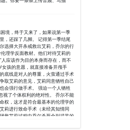
问题。你要一条条上传音频、写描
德困境，终于又来了，如果说第一季
里，还踩了几脚。 记得第一季结尾
尔选择大开杀戒救出艾莉，乔尔的行
学伦理学反面教材。他们对待艾莉的
"人应该作为目的本身而存在，而不
岁女孩的意愿，就直接准备开颅手
德的底线是对人的尊重，火萤通过手术
争取艾莉的意见，艾莉同意牺牲自己
也会强行做手术。 强迫一个人牺牲
忽视了个体权利的绝对性。 乔尔不能
命权，这才是符合最基本的伦理学的
艾莉进行致命手术（未经其知情同
拯救艾莉过程中乔尔杀死全副武装的