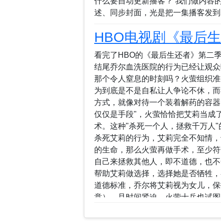
什么要自动更新播客？ 我们做内容
述、同步封面，光是把一集播客发到5
HBO电视剧《最后
看完了HBO的《最后生还者》第二
结尾乔尔血洗医院的行为已经让观众
那个令人窒息的时刻吗？火萤组织准
为到底是不是自私让人争论不休，而
方式，就像对待一个装着解药的容器
仅仅是手段"，火萤恰恰把艾莉当成
术。这种"杀死一个人，拯救千万人
杀死艾莉的行为，艾莉完全不知情，
的生命，那么火萤再做手术，至少符
自己来拯救其他人，即不道德，也不
帮助艾莉做选择，选择她是否牺牲，
道德标准，乔尔将艾莉视为女儿，保
意），且时间紧迫，火萤士兵也试图
火萤士兵，是完全必要的，...