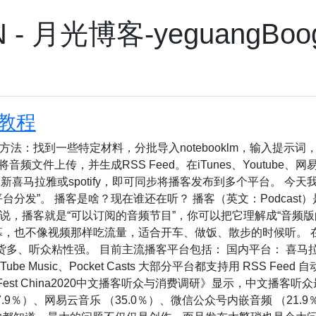
- 月光博客-yeguangBoog 
教程
法：找到一些特定材料，分批导入notebooklm，输入提示
，将音频文件上传，并生成RSS Feed。在iTunes、Youtub
喜马拉雅或spotify，即可同步将播客发布到多个平台。 今天我将
台分发”。 播客是啥？现在谁还在听？ 播客（英文：Podcas
，播客就是“可以订阅的音频节目”，你可以把它理解成“音频版
幕，也不像视频那样吃流量，适合开车、做饭、散步的时候听。 
货多、听众粘性强。 目前主流播客平台包括： 国内平台： 喜马
y、YouTube Music、Pocket Casts 大部分平台都支持用 RSS
Fest China2020中文播客听众与消费调研》显示，中文播客听
7.9％）、网易云音乐 （35.0％）、微信公众号内嵌音频 （21.9％）和