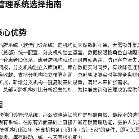
息管理系统选择指南
核心优势
品牌系统（软佳门诊系统）的机构间天然数据互通，无需额外集
（总部）统一配置，分支机构独立运营，数据权限按角色自动隔
一套患者ID体系，患者跨机构就诊记录自动合并，防止客户流失
调拨，分支机构独立入库消耗，库存数据实时同步，有效降低连
道收款，支持分机构独立核算利润，总部驾驶舱实时掌握全盘财
扩展，新增分支机构一键复制基础设置，满足未来扩张需求。
，总部可跨机构对比分析经营指标，为精准营销和管理决策提供
因
软佳门诊管理系统，那么软佳连锁管理是您最自然、最经济的选
现有系统，在原有界面基础上直接开通连锁管理功能，医护人员
管机构订阅2年+分支机构各订阅1年+合计5家”的条件，即可
免
看板、库存联动、统一报表等核心能力。