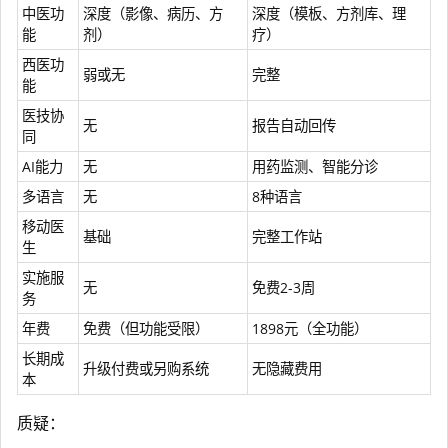
中医功
深度（影像、病历、方
深度（模板、方剂库、理
能
剂）
疗）
西医功
弱或无
完整
能
医技协
无
报告自动回传
同
AI能力
无
用药监测、智能分诊
多语言
无
8种语言
移动医
基础
完整工作站
生
实施服
无
免费2-3周
务
年费
免费（但功能受限）
1898元（全功能）
长期成
升级付费或另购系统
无隐藏费用
本
质疑：