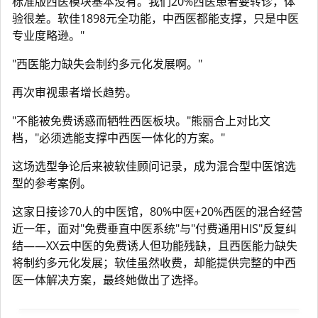
标准版西医模块基本没有。我们20%西医患者要转诊，体
验很差。软佳1898元全功能，中西医都能支撑，只是中医
专业度略逊。"
"西医能力缺失会制约多元化发展啊。"
再次审视患者增长趋势。
"不能被免费诱惑而牺牲西医板块。"熊丽合上对比文
档，"必须选能支撑中西医一体化的方案。"
这场选型争论后来被软佳顾问记录，成为混合型中医馆选
型的参考案例。
这家日接诊70人的中医馆，80%中医+20%西医的混合经营
近一年，面对"免费垂直中医系统"与"付费通用HIS"反复纠
结——XX云中医的免费诱人但功能残缺，且西医能力缺失
将制约多元化发展；软佳虽然收费，却能提供完整的中西
医一体解决方案，最终她做出了选择。