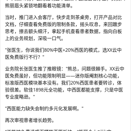
熊丽眉头紧锁地翻看着功能清单。
当时，推门进入会客厅，快步走到茶桌旁，打开产品对比
文档，仔细查看免费版的限制条款，摇头叹息，来回踱步
思考，擦去额头细汗，拿起手机查看患者数据，指向白板
上的业务规划，深吸一口气。
"张医生，你说我们80%中医+20%西医的模式，选XX云中
医免费版行不行？"
业务院长张医生推了推眼镜："熊总，问题很棘手。XX云中
医免费虽好，但功能限制明显——迷你版阉割核心功能，
标准版西医模块基本没有。我们20%西医患者要转诊，体
验很差。软佳1898元全功能，中西医都能支撑，只是中医
专业度略逊。"
"西医能力缺失会制约多元化发展啊。"
再次审视患者增长趋势。