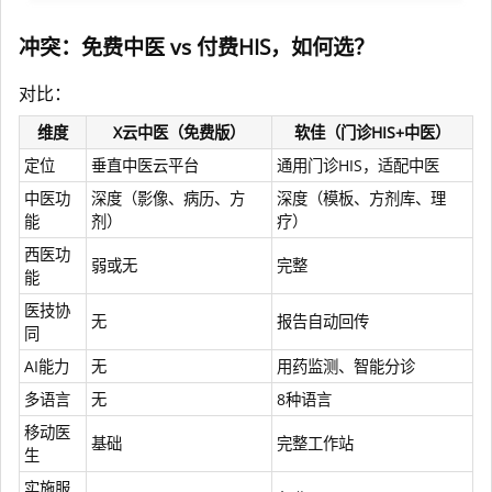
冲突：免费中医 vs 付费HIS，如何选？
对比：
维度
X云中医（免费版）
软佳（门诊HIS+中医）
定位
垂直中医云平台
通用门诊HIS，适配中医
中医功
深度（影像、病历、方
深度（模板、方剂库、理
能
剂）
疗）
西医功
弱或无
完整
能
医技协
无
报告自动回传
同
AI能力
无
用药监测、智能分诊
多语言
无
8种语言
移动医
基础
完整工作站
生
实施服