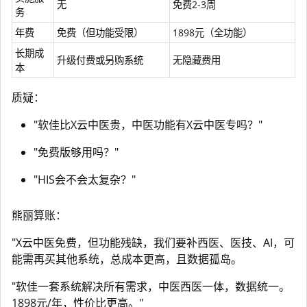
无
免费2-3周
务
年费
免费（但功能受限）
1898元（全功能）
长期成
升级付费或另购系统
无隐藏费用
本
质疑：
"软佳比X云中医贵，中医功能有X云中医专吗？"
"免费版够用吗？"
"HIS会不会太复杂？"
熊丽算账：
"X云中医免费，但功能残缺，我们要补西医、医技、AI，可
能需再买其他系统，总成本更高，且数据孤岛。
"软佳一套系统解决所有需求，中医西医一体，数据统一。
1898元/年，性价比更高。"