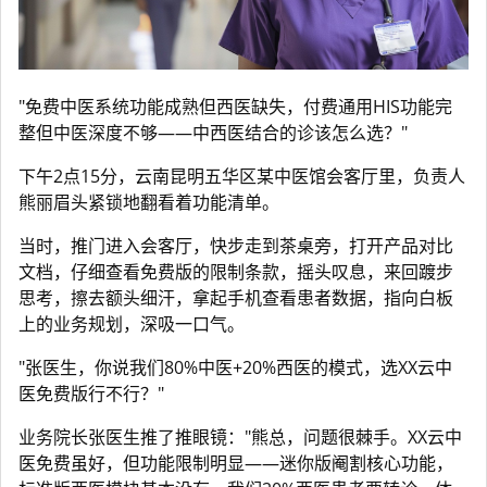
"免费中医系统功能成熟但西医缺失，付费通用HIS功能完
整但中医深度不够——中西医结合的诊该怎么选？"
下午2点15分，云南昆明五华区某中医馆会客厅里，负责人
熊丽眉头紧锁地翻看着功能清单。
当时，推门进入会客厅，快步走到茶桌旁，打开产品对比
文档，仔细查看免费版的限制条款，摇头叹息，来回踱步
思考，擦去额头细汗，拿起手机查看患者数据，指向白板
上的业务规划，深吸一口气。
"张医生，你说我们80%中医+20%西医的模式，选XX云中
医免费版行不行？"
业务院长张医生推了推眼镜："熊总，问题很棘手。XX云中
医免费虽好，但功能限制明显——迷你版阉割核心功能，