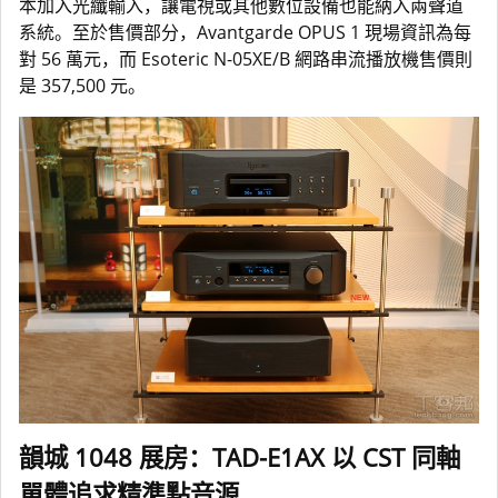
本加入光纖輸入，讓電視或其他數位設備也能納入兩聲道
系統。至於售價部分，Avantgarde OPUS 1 現場資訊為每
對 56 萬元，而 Esoteric N-05XE/B 網路串流播放機售價則
是 357,500 元。
韻城 1048 展房：TAD-E1AX 以 CST 同軸
單體追求精準點音源