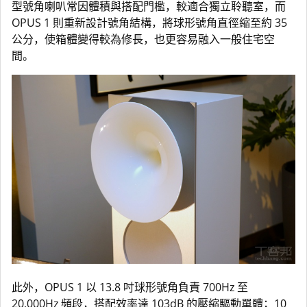
型號角喇叭常因體積與搭配門檻，較適合獨立聆聽室，而
OPUS 1 則重新設計號角結構，將球形號角直徑縮至約 35
公分，使箱體變得較為修長，也更容易融入一般住宅空
間。
此外，OPUS 1 以 13.8 吋球形號角負責 700Hz 至
20,000Hz 頻段，搭配效率達 103dB 的壓縮驅動單體；10