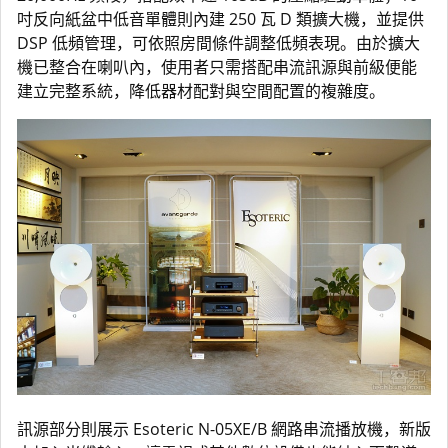
吋反向紙盆中低音單體則內建 250 瓦 D 類擴大機，並提供
DSP 低頻管理，可依照房間條件調整低頻表現。由於擴大
機已整合在喇叭內，使用者只需搭配串流訊源與前級便能
建立完整系統，降低器材配對與空間配置的複雜度。
訊源部分則展示 Esoteric N-05XE/B 網路串流播放機，新版