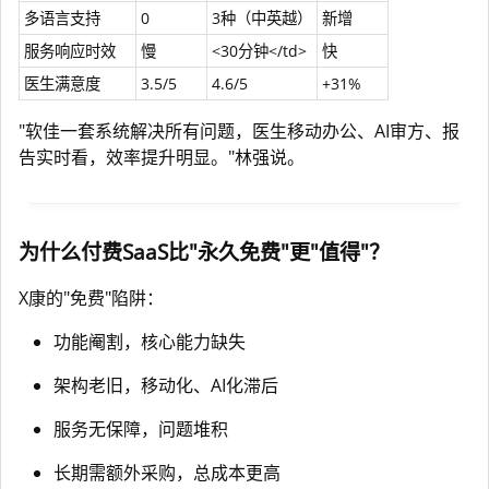
多语言支持
0
3种（中英越）
新增
服务响应时效
慢
<30分钟</td>
快
医生满意度
3.5/5
4.6/5
+31%
"软佳一套系统解决所有问题，医生移动办公、AI审方、报
告实时看，效率提升明显。"林强说。
为什么付费SaaS比"永久免费"更"值得"？
X康的"免费"陷阱：
功能阉割，核心能力缺失
架构老旧，移动化、AI化滞后
服务无保障，问题堆积
长期需额外采购，总成本更高