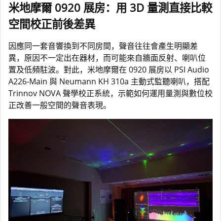
米地摩爾 0920 展房：用 3D 量測直接比較
空間校正前後差異
因應同一套音響換到不同房間，聲音往往會產生明顯差
異，原因不一定出在器材，而可能來自牆面反射、喇叭位
置及低頻駐波。對此，米地摩爾在 0920 展房以 PSI Audio
A226-Main 與 Neumann KH 310a 主動式監聽喇叭，搭配
Trinnov NOVA 聲學校正系統，示範如何運用量測與數位校
正改善一般空間的聲音表現。