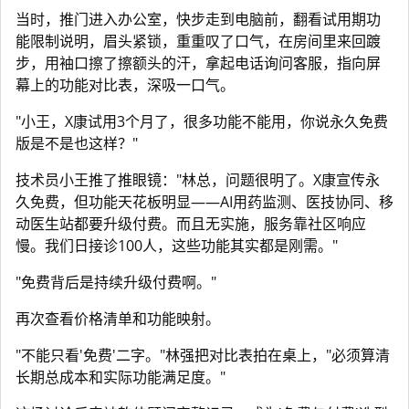
当时，推门进入办公室，快步走到电脑前，翻看试用期功
能限制说明，眉头紧锁，重重叹了口气，在房间里来回踱
步，用袖口擦了擦额头的汗，拿起电话询问客服，指向屏
幕上的功能对比表，深吸一口气。
"小王，X康试用3个月了，很多功能不能用，你说永久免费
版是不是也这样？"
技术员小王推了推眼镜："林总，问题很明了。X康宣传永
久免费，但功能天花板明显——AI用药监测、医技协同、移
动医生站都要升级付费。而且无实施，服务靠社区响应
慢。我们日接诊100人，这些功能其实都是刚需。"
"免费背后是持续升级付费啊。"
再次查看价格清单和功能映射。
"不能只看'免费'二字。"林强把对比表拍在桌上，"必须算清
长期总成本和实际功能满足度。"