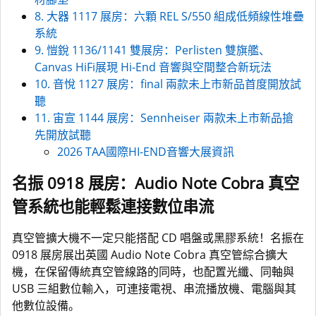
8. 大器 1117 展房：六顆 REL S/550 組成低頻線性堆疊
系統
9. 愷銳 1136/1141 雙展房：Perlisten 雙旗艦、
Canvas HiFi展現 Hi-End 音響與空間整合新玩法
10. 音悅 1127 展房：final 兩款未上市新品首度開放試
聽
11. 宙宣 1144 展房：Sennheiser 兩款未上市新品搶
先開放試聽
2026 TAA國際HI-END音響大展資訊
名振 0918 展房：Audio Note Cobra 真空
管系統也能輕鬆連接數位串流
真空管擴大機不一定只能搭配 CD 唱盤或黑膠系統！名振在
0918 展房展出英國 Audio Note Cobra 真空管綜合擴大
機，在保留傳統真空管線路的同時，也配置光纖、同軸與
USB 三組數位輸入，可連接電視、串流播放機、電腦與其
他數位設備。