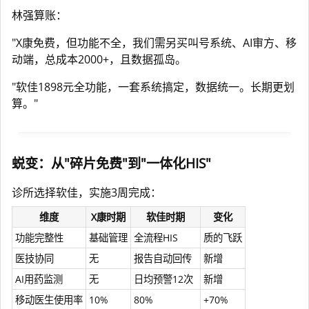
林强算账：
"X康免费，但功能不全，我们需另买叫号系统、AI审方、移
动端，总成本2000+，且数据孤岛。
"软佳1898元全功能，一套系统搞定，数据统一。长期更划
算。"
蜕变：从"碎片免费"到"一体化HIS"
诊所选择软佳，实施3周完成：
维度
X康时期
软佳时期
变化
功能完整性
基础管理
全流程HIS
质的飞跃
医技协同
无
报告自动回传
新增
AI用药监测
无
日均预警12次
新增
移动医生使用率
10%
80%
+70%