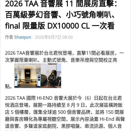
2026 TAA 音響展 11 間展房直擊：
百萬級夢幻音響、小巧號角喇叭、
final 限量版 DX10000 CL 一次看
作者
Shaoyun
2026年8月7日 08:00
2026 TAA音響展於台北君悅登場，直擊11間必看展房，一
次掌握限量喇叭、主動式號角、音樂吊燈與空間校正亮
點。
2026 TAA 國際 HI-END 音響大展於今（6）日起在台北君
悅酒店登場，展期一路持續至 8 月 9 日，此次展區橫跨飯
店 5 個樓層，匯集全球逾 500 個音響品牌，並將 150 間展
廳與客房轉化為專屬視聽空間，展示內容涵蓋 Hi-End 兩聲
道音響、多聲道家庭劇院、黑膠唱盤、串流訊源、個人音