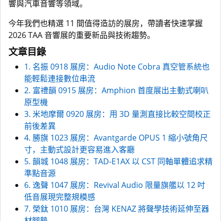
響與汽車音響等領域。
今年我們也精選 11 間值得造訪的展房，帶讀者快速掌握
2026 TAA 音響展的重要新品與技術趨勢。
文章目錄
1. 名振 0918 展房：Audio Note Cobra 真空管系統也
能輕鬆連接數位串流
2. 富禮韻 0915 展房：Amphion 首度展出主動式喇叭
原型機
3. 米地摩爾 0920 展房：用 3D 量測直接比較空間校正
前後差異
4. 勝旗 1023 展房：Avantgarde OPUS 1 縮小號角尺
寸，主動式設計更容易進入客廳
5. 韻城 1048 展房：TAD-E1AX 以 CST 同軸單體追求精
準點音源
6. 逸聲 1047 展房：Revival Audio 限量旗艦以 12 吋
低音展現完整規模感
7. 榮鈦 1010 展房：台灣 KENAZ 將聲學技術延伸至器
材腳墊