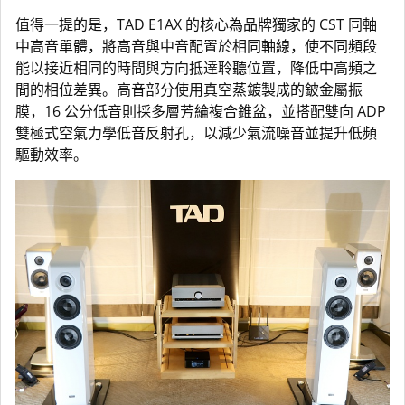
值得一提的是，TAD E1AX 的核心為品牌獨家的 CST 同軸
中高音單體，將高音與中音配置於相同軸線，使不同頻段
能以接近相同的時間與方向抵達聆聽位置，降低中高頻之
間的相位差異。高音部分使用真空蒸鍍製成的鈹金屬振
膜，16 公分低音則採多層芳綸複合錐盆，並搭配雙向 ADP
雙極式空氣力學低音反射孔，以減少氣流噪音並提升低頻
驅動效率。